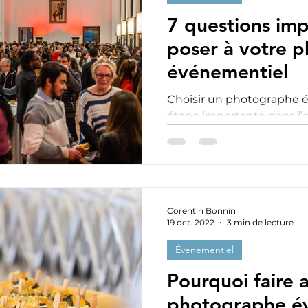
7 questions imp
poser à votre 
événementiel
Choisir un photographe 
étape importante dans l’
événement d’entreprise, 
conférence. Un bon pho
seulement de capturer l
événement, mais aussi d
qualité pour votre commu
Corentin Bonnin
votre choix, il est donc es
19 oct. 2022
3 min de lecture
bonnes questions afin de
qui correspond réellemen
Événementiel
article, je v
Pourquoi faire 
photographe é