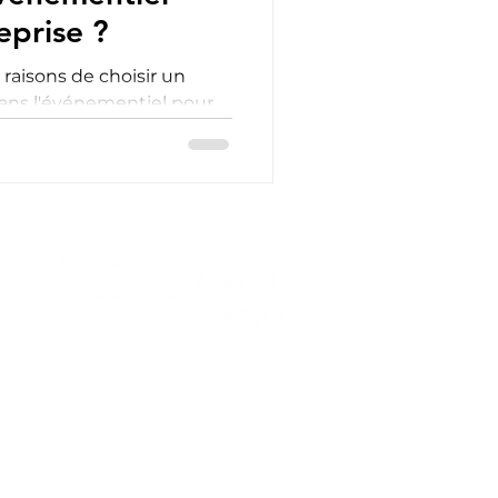
eprise ?
5 raisons de choisir un
ans l'événementiel pour
os événements (sémi