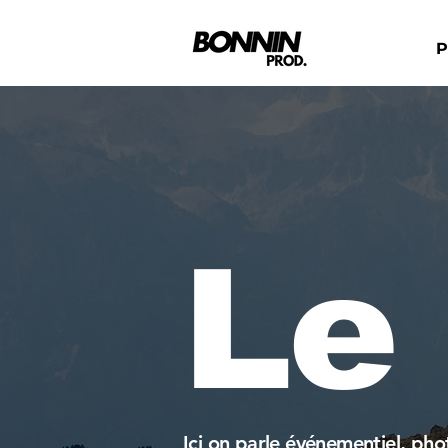
P
Le
Ici on parle événementiel, ph