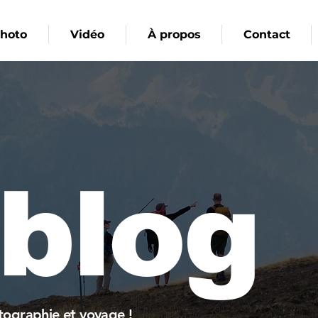
hoto
Vidéo
À propos
Contact
 blog
otographie et voyage !