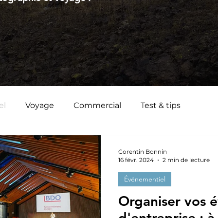
el
Voyage
Commercial
Test & tips
Corentin Bonnin
16 févr. 2024
2 min de lecture
Événementiel
Organiser vos 
d'entreprise : à