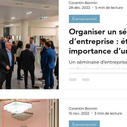
Corentin Bonnin
28 déc. 2022
5 min de lecture
Événementiel
Organiser un sé
d’entreprise : é
importance d’
événementiel
Un séminaire d’entreprise est un événeme
professionnel organisé pa
former, motiver, informer
collaborateurs autour d’u
Aujourd’hui, les séminair
essentiels pour renforcer
partager la vision de l’en
Corentin Bonnin
compétences des collabora
15 nov. 2022
3 min de lecture
découvrez comment orga
d’entrepris
Événementiel