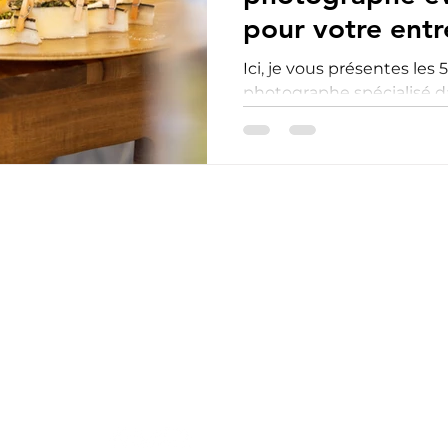
pour votre entr
Ici, je vous présentes les 
photographe spécialisé d
vous accompagner sur v
rojet ?
 Paris - Corentin BONNIN
Réseaux sociaux
ntreprise
nementiel