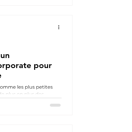
'un
orporate pour
e
comme les plus petites
de plus en plus des
ur réaliser des...