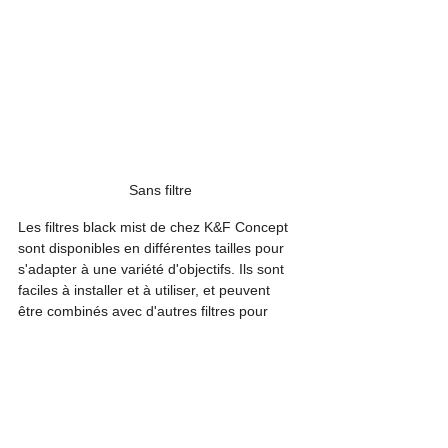
Sans filtre
Les filtres black mist de chez K&F Concept 
sont disponibles en différentes tailles pour 
s'adapter à une variété d'objectifs. Ils sont 
faciles à installer et à utiliser, et peuvent 
être combinés avec d'autres filtres pour 
créer des effets plus complexes. Vous 
pouvez les commander sur 
Amazon
 (5% de 
remise avec le code FRKF05) ou sur le site 
K&F Concept
 (5% de remise avec le code 
FRFILTERS05).