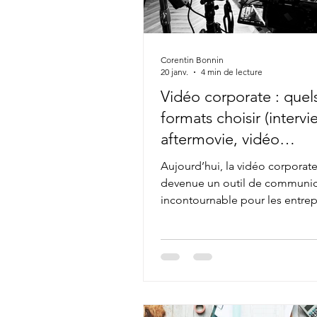
Corentin Bonnin
20 janv.
4 min de lecture
Vidéo corporate : quel
formats choisir (intervi
aftermovie, vidéo
institutionnelle) ?
Aujourd’hui, la vidéo corporate
devenue un outil de communic
incontournable pour les entrepr
institutions et les marques. Que
pour renforcer une image de 
présenter un savoir-faire, valori
équipes ou couvrir un événeme
vidéo permet de transmettre u
message clair, humain et impac