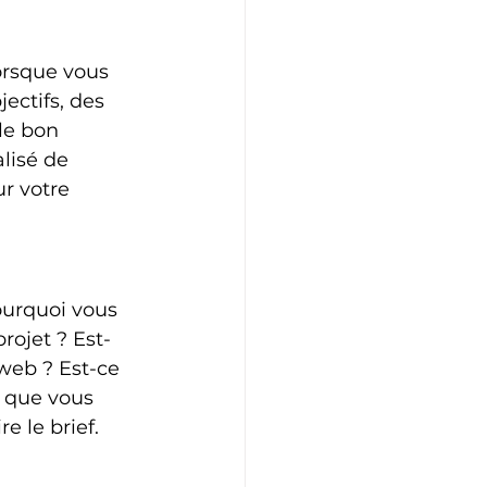
orsque vous 
ectifs, des 
le bon 
lisé de 
r votre 
ourquoi vous 
rojet ? Est-
web ? Est-ce 
 que vous 
 le brief. 