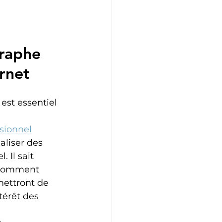
raphe 
ernet
est essentiel 
sionnel
liser des 
 Il sait 
 comment 
mettront de 
térêt des 