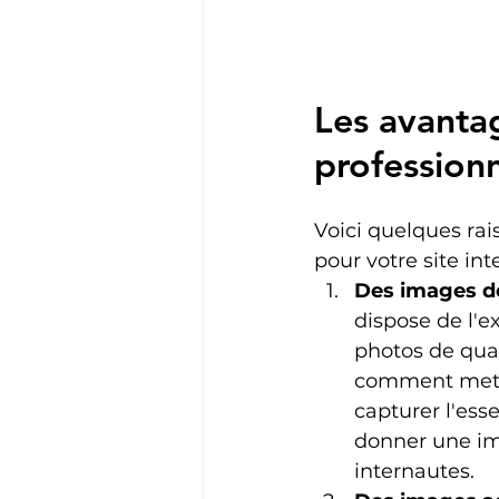
Les avanta
professionn
Voici quelques rai
pour votre site int
Des images de
dispose de l'e
photos de qual
comment mettr
capturer l'es
donner une ima
internautes.