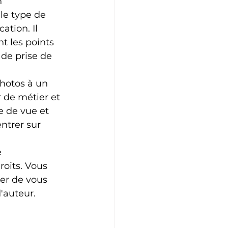
n 
le type de 
tion. Il 
t les points 
 de prise de 
photos à un 
 de métier et 
e de vue et 
ntrer sur 
 
oits. Vous 
uer de vous 
'auteur.