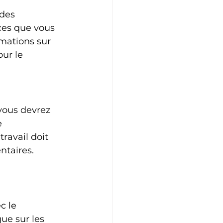
des 
ces que vous 
mations sur 
our le 
vous devrez 
e 
ravail doit 
ntaires. 
c le 
ue sur les 