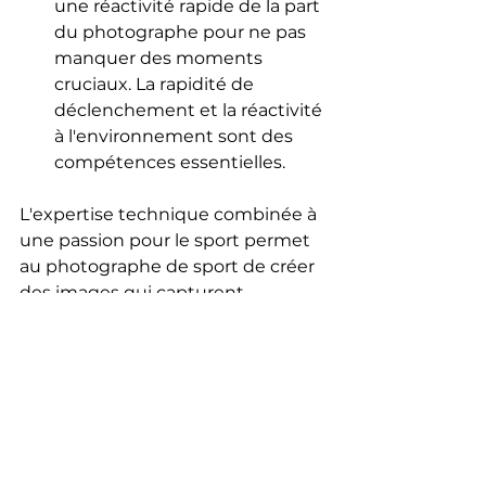
une réactivité rapide de la part 
du photographe pour ne pas 
manquer des moments 
cruciaux. La rapidité de 
déclenchement et la réactivité 
à l'environnement sont des 
compétences essentielles.
L'expertise technique combinée à 
une passion pour le sport permet 
au photographe de sport de créer 
des images qui capturent 
l'intensité, l'émotion et la beauté 
de l'action sur le terrain.
Un Investissement Rentable 
Engager un photographe de sport 
professionnel offre une rentabilité 
notable pour les organisateurs 